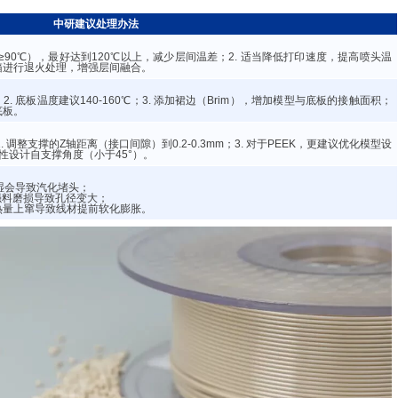
中研建议处理办法
≥90℃），最好达到120℃以上，减少层间温差；2. 适当降低打印速度，提高喷头温
烘箱进行退火处理，增强层间融合。
2. 底板温度建议140-160℃；3. 添加裙边（Brim），增加模型与底板的接触面积；
底板。
 调整支撑的Z轴距离（接口间隙）到0.2-0.3mm；3. 对于PEEK，更建议优化模型设
性设计自支撑角度（小于45°）。
，潮湿会导致汽化堵头；
增强料磨损导致孔径变大；
止热量上窜导致线材提前软化膨胀。