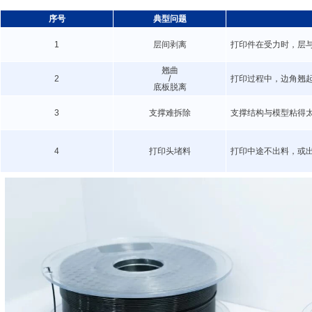
序号
典型问题
1
层间剥离
打印件在受力时，层
翘曲
2
/
打印过程中，边角翘
底板脱离
3
支撑难拆除
支撑结构与模型粘得
4
打印头堵料
打印中途不出料，或