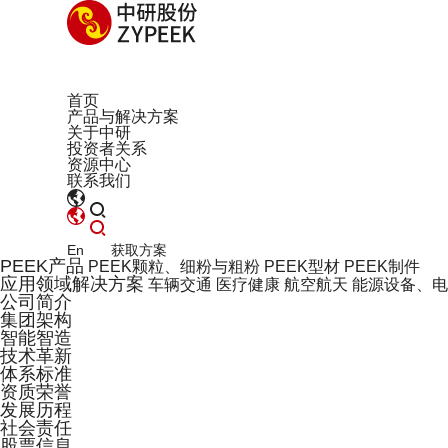
首页
产品与解决方案
关于中研
投资者关系
资源中心
联系我们
En
获取方案
PEEK产品
PEEK颗粒、细粉与粗粉
PEEK型材
PEEK制件
应用领域解决方案
车辆交通
医疗健康
航空航天
能源设备、电
公司简介
集团架构
智能智造
技术革新
体系标准
资质荣誉
发展历程
社会责任
股票信息