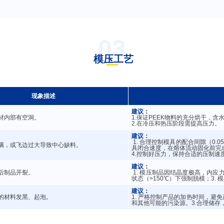
03
模压工艺
现象描述
建议：
材内部有空洞。
1.保证PEEK物料的充分烘干，含水
2.在冷压和热压阶段需提高压力。
建议：
1. 合理控制模具的配合间隙（0.0
满，或飞边过大导致中心缺料。
具闭合速度，在熔体流动固化前完
4.控制好压力，保持合适的压制速
建议：
后制品开裂。
1. 模压制品因结晶度极高，内应力
状态（>150℃）下强制脱模；3
建议：
的材料发黑、起泡。
1. 严格控制产品的加热时间，避
和其他可能的污染源。3.合理储