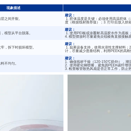
现象描述
建议：
与层之间开裂。
1. 腔体温度是关键：必须使用高温腔体（
度（根据线材推荐值）；3. 打印后放入
建议：
起，模型从平台脱落。
1. 使用PEI板或涂覆耐高温胶水作为底板；
4. 模型摆放时尽量避免尖锐棱角直接接触
建议：
太牢，拆下时损坏模型。
1. 如果设备支持，使用水溶性支撑材料；2.
计，尽量减少悬垂结构，利用PEEK的高刚
建议：
1. 确保线材干燥（120-150℃烘4h）
出料不均匀。
2. 使用硬化钢喷嘴，避免因PEEK碳纤
3. 检查喉管散热风扇是否正常工作，防