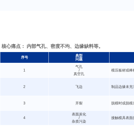
核心痛点： 内部气孔、密度不均、边缘缺料等。
典型
序号
问题
气孔
1
/
模压板材或棒
真空孔
2
飞边
制品边缘未充
3
开裂
脱模时或脱模
表面炭化
4
/
接触模具表面
杂质污染