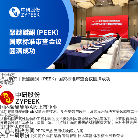
公司新闻
中研股份暖心捐赠 ，爱心助学点亮希望之路！
查看更多
国内
聚醚醚酮
A股上市企业
我们在聚醚醚酮(PEEK)聚合物技术、复合增强与改性，及其应用解决方案领域有二十
年专业积淀。
从推动国产高性能特种工程材料的技术突破到构建全球化的供应体系，中研股份持续
推进高性能产品创新，提供可靠、可持续且面向未来的材料解决方案，应对全球更严
苛的材料工程挑战。
产品与解决方案
PEEK产品
应用领域解决方案
关于中研股份
公司简介
集团架构
智能智造
技术革新
体系标准
资质荣誉