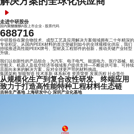
解决方案的全球化供应商
走进中研股份
国内聚醚醚酮A股上市企业 - 股票代码
688716
中研股份在聚合物技术、成型工艺及应用解决方案领域拥有二十年精深的
专业积淀。从国内PEEK材料的首次突破到如今的全球规模化供应，我们
持续推进高性能PEEK牌号、型材及工程部件的创新，推动关键产业转型
升级。
我们以创新性的产品组合，为汽车、电子电气、能源电力、医疗器械、航
空航天、机器人及低空经济等领域客户提供支持—不断提供可靠、可持续
且面向未来的解决方案，应对全球更严苛的材料挑战。
集团架构
智能智造
技术革新
体系标准
资质荣誉
发展历程
社会责任
从规模化生产到复合改性研发、终端应用
致力于打造高性能特种工程材料生态链
吉林生产基地
上海研发中心
深圳产业化基地