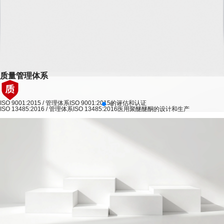
产品认证
ISO 45001:2018/职业健康安全管理体系符合:
REACH / 通过了欧盟REACH的注册
参编起草《医用增材制造 粉末床熔融用聚醚醚酮粉末》
GB/T 45001-2020
K-REACH / 通过了韩国REACH的注册
牵头起草《无卤阻燃聚醚醚酮电缆料团体标准》