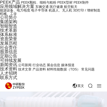
PEEK产品
PEEK颗粒、细粉与粗粉
PEEK型材
PEEK制件
应用领域解决方案
车辆交通
医疗健康
航空航天
能源设备、电力电缆
电子半导体
机器人、无人机
3D打印 / 增材制造
机械、工业
公司简介
集团架构
智能智造
技术革新
体系标准
资质荣誉
发展历程
社会责任
股票信息
定期公告
可持续发展
新闻资讯
公司新闻
行业动态
展会信息
媒体报道
技术资料
技术文章
产品资料
材料性能数据（TDS）
常见问题
人才招聘
联系方式
英文