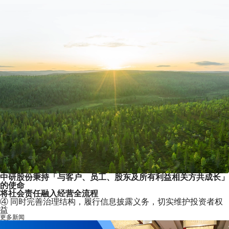
现在咨询
稍后再说
中研股份秉持「
与客户、员工、股东及所有利益相关方共成长
」
的使命
将社会责任融入经营全流程
①
持续投入环保资金，完善三废治理与噪声控制设施，确保达
标排放
更多新闻