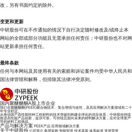
改，另有书面约定的除外。
变更和更新
中研股份可在不作通知的情况下自行决定随时修改及/或终止本
网站的全部或部分功能且无需承担任何责任；中研股份也不对网
站更新承担任何责任。
最终条款
任何与本网站及其使用有关的索赔和诉讼案件均受中华人民共和
国法律管辖和解释，但排除其法律冲突原则。
国内
聚醚醚酮
A股上市企业
我们在聚醚醚酮(PEEK)聚合物技术、复合增强与改性，及其应用解决方案领域有二十
年专业积淀。
从推动国产高性能特种工程材料的技术突破到构建全球化的供应体系，中研股份持续
推进高性能产品创新，提供可靠、可持续且面向未来的材料解决方案，应对全球更严
苛的材料工程挑战。
产品与解决方案
PEEK产品
应用领域解决方案
关于中研股份
公司简介
集团架构
智能智造
技术革新
体系标准
资质荣誉