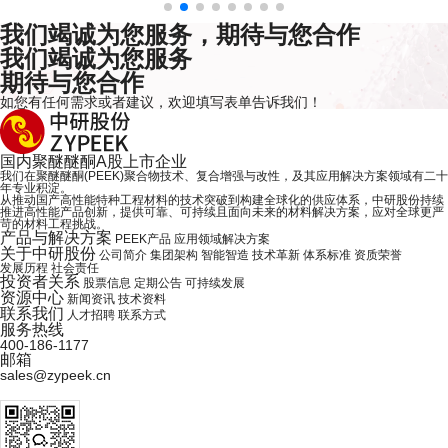
2026.03.04
我们竭诚为您服务，期待与您合作
我们竭诚为您服务
期待与您合作
如您有任何需求或者建议，欢迎
填写表单
告诉我们！
国内
聚醚醚酮
A股上市企业
我们在聚醚醚酮(PEEK)聚合物技术、复合增强与改性，及其应用解决方案领域有二十
年专业积淀。
从推动国产高性能特种工程材料的技术突破到构建全球化的供应体系，中研股份持续
推进高性能产品创新，提供可靠、可持续且面向未来的材料解决方案，应对全球更严
苛的材料工程挑战。
产品与解决方案
PEEK产品
应用领域解决方案
关于中研股份
公司简介
集团架构
智能智造
技术革新
体系标准
资质荣誉
发展历程
社会责任
投资者关系
股票信息
定期公告
可持续发展
资源中心
新闻资讯
技术资料
联系我们
人才招聘
联系方式
服务热线
400-186-1177
邮箱
sales@zypeek.cn