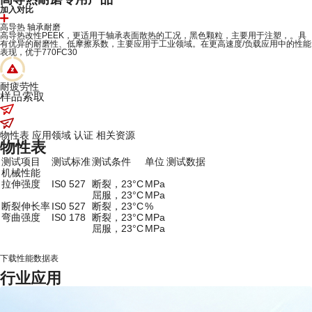
加入对比
高导热
轴承耐磨
高导热改性PEEK，更适用于轴承表面散热的工况，黑色颗粒，主要用于注塑，。具
有优异的耐磨性、低摩擦系数，主要应用于工业领域。在更高速度/负载应用中的性能
表现，优于770FC30
耐疲劳性
样品索取
物性表
应用领域
认证
相关资源
物性表
测试项目
测试标准
测试条件
单位
测试数据
机械性能
拉伸强度
IS0 527
断裂，23°C
MPa
屈服，23°C
MPa
断裂伸长率
IS0 527
断裂，23°C
%
弯曲强度
IS0 178
断裂，23°C
MPa
屈服，23°C
MPa
下载性能数据表
行业应用