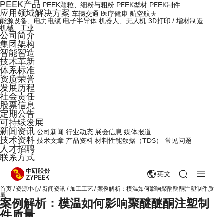
PEEK产品
PEEK颗粒、细粉与粗粉
PEEK型材
PEEK制件
应用领域解决方案
车辆交通
医疗健康
航空航天
能源设备、电力电缆
电子半导体
机器人、无人机
3D打印 / 增材制造
机械、工业
公司简介
集团架构
智能智造
技术革新
体系标准
资质荣誉
发展历程
社会责任
股票信息
定期公告
可持续发展
新闻资讯
公司新闻
行业动态
展会信息
媒体报道
技术资料
技术文章
产品资料
材料性能数据（TDS）
常见问题
人才招聘
联系方式
英文
首页
/
资源中心
/
新闻资讯
/
加工工艺
/
案例解析：模温如何影响聚醚醚酮注塑制件质
量
案例解析：模温如何影响聚醚醚酮注塑制
件质量