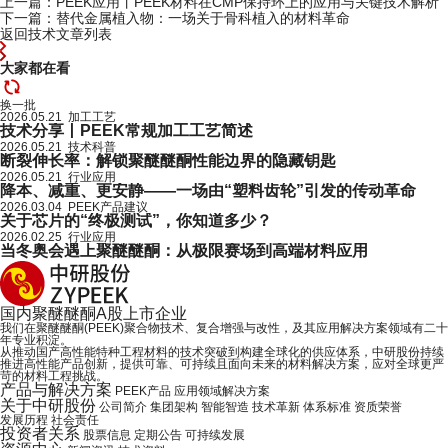
上一篇：PEEK应用丨PEEK材料在CMP保持环上的应用与关键技术解析
下一篇：替代金属植入物：一场关于骨科植入的材料革命
返回技术文章列表
大家都在看
换一批
2026.05.21 加工工艺
技术分享丨PEEK常规加工工艺简述
2026.05.21 技术科普
断裂伸长率：解锁聚醚醚酮性能边界的隐藏钥匙
2026.05.21 行业应用
降本、减重、更安静——一场由“塑料齿轮”引发的传动革命
2026.03.04 PEEK产品建议
关于芯片的“终极测试”，你知道多少？
2026.02.25 行业应用
当冬奥会遇上聚醚醚酮：从极限赛场到高端材料应用
国内
聚醚醚酮
A股上市企业
我们在聚醚醚酮(PEEK)聚合物技术、复合增强与改性，及其应用解决方案领域有二十
年专业积淀。
从推动国产高性能特种工程材料的技术突破到构建全球化的供应体系，中研股份持续
推进高性能产品创新，提供可靠、可持续且面向未来的材料解决方案，应对全球更严
苛的材料工程挑战。
产品与解决方案
PEEK产品
应用领域解决方案
关于中研股份
公司简介
集团架构
智能智造
技术革新
体系标准
资质荣誉
发展历程
社会责任
投资者关系
股票信息
定期公告
可持续发展