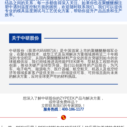
结晶之间的关系，每一步都值得深入关注。如果你也在聚醚醚酮注
塑中遇到温度控制方面的困扰，欢迎随时联系我们。我们可以提供
专业的模具温度测试与工艺优化方案，帮助你提升产品品质和生产
效率。
关于中研股份
中研股份（股票代码688716）是中国首家上市的聚醚醚酮领军企
业，在聚合物技术、成型工艺及应用解决方案领域拥有近二十年精
深的专业积淀。从国内聚醚醚酮材料产业化的首次突破到如今的全
球规模供应，我们持续推进高性能PEEK牌号、型材及工程部件的
创新，推动关键产业转型升级。我们以创新性的产品组合，为汽
车、电子电气、能源电力、医疗器械、航空航天、机器人及低空经
济等领域多家客户提供支持——持续提供可靠、可持续且面向未来
的解决方案，应对全球更严苛的材料挑战。
想深入了解中研股份的ZYPEEK产品与解决方案，
或申请免费样品？
立即联系我们的专家团队！
服务热线：400-186-1177