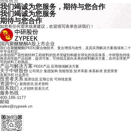
2026.05.21
我们竭诚为您服务，期待与您合作
我们竭诚为您服务
期待与您合作
如您有任何需求或者建议，欢迎
填写表单
告诉我们！
国内
聚醚醚酮
A股上市企业
我们在聚醚醚酮(PEEK)聚合物技术、复合增强与改性，及其应用解决方案领域有二十
年专业积淀。
从推动国产高性能特种工程材料的技术突破到构建全球化的供应体系，中研股份持续
推进高性能产品创新，提供可靠、可持续且面向未来的材料解决方案，应对全球更严
苛的材料工程挑战。
产品与解决方案
PEEK产品
应用领域解决方案
关于中研股份
公司简介
集团架构
智能智造
技术革新
体系标准
资质荣誉
发展历程
社会责任
投资者关系
股票信息
定期公告
可持续发展
资源中心
新闻资讯
技术资料
联系我们
人才招聘
联系方式
服务热线
400-186-1177
邮箱
sales@zypeek.cn