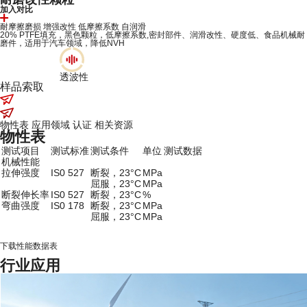
加入对比
耐摩擦磨损
增强改性
低摩擦系数
自润滑
20% PTFE填充，黑色颗粒，低摩擦系数,密封部件、润滑改性、硬度低、食品机械耐
磨件，适用于汽车领域，降低NVH
透波性
样品索取
物性表
应用领域
认证
相关资源
物性表
测试项目
测试标准
测试条件
单位
测试数据
机械性能
拉伸强度
IS0 527
断裂，23°C
MPa
屈服，23°C
MPa
断裂伸长率
IS0 527
断裂，23°C
%
弯曲强度
IS0 178
断裂，23°C
MPa
屈服，23°C
MPa
下载性能数据表
行业应用