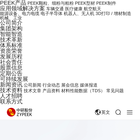
PEEK产品
PEEK颗粒、细粉与粗粉
PEEK型材
PEEK制件
应用领域解决方案
车辆交通
医疗健康
航空航天
能源设备、电力电缆
电子半导体
机器人、无人机
3D打印 / 增材制造
机械、工业
公司简介
集团架构
智能智造
技术革新
体系标准
资质荣誉
发展历程
社会责任
股票信息
定期公告
可持续发展
新闻资讯
公司新闻
行业动态
展会信息
媒体报道
技术资料
技术文章
产品资料
材料性能数据（TDS）
常见问题
人才招聘
联系方式
英文