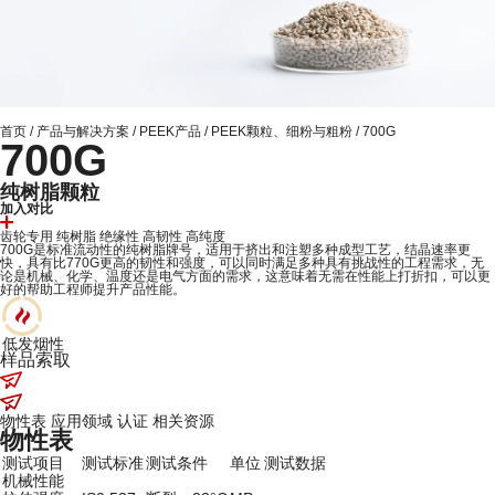
首页
/
产品与解决方案
/
PEEK产品
/
PEEK颗粒、细粉与粗粉
/
700G
700G
纯树脂颗粒
加入对比
齿轮专用
纯树脂
绝缘性
高韧性
高纯度
700G是标准流动性的纯树脂牌号，适用于挤出和注塑多种成型工艺，结晶速率更
快，具有比770G更高的韧性和强度，可以同时满足多种具有挑战性的工程需求，无
论是机械、化学、温度还是电气方面的需求，这意味着无需在性能上打折扣，可以更
好的帮助工程师提升产品性能。
低发烟性
样品索取
物性表
应用领域
认证
相关资源
物性表
测试项目
测试标准
测试条件
单位
测试数据
机械性能