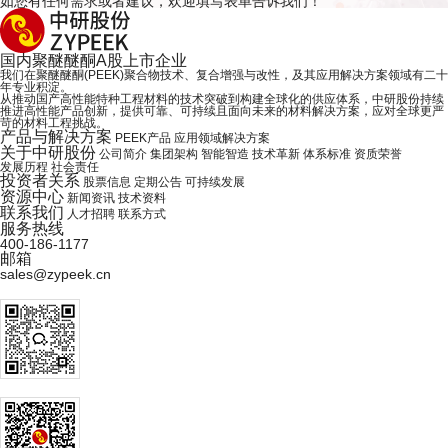
如您有任何需求或者建议，欢迎
填写表单
告诉我们！
国内
聚醚醚酮
A股上市企业
我们在聚醚醚酮(PEEK)聚合物技术、复合增强与改性，及其应用解决方案领域有二十
年专业积淀。
从推动国产高性能特种工程材料的技术突破到构建全球化的供应体系，中研股份持续
推进高性能产品创新，提供可靠、可持续且面向未来的材料解决方案，应对全球更严
苛的材料工程挑战。
产品与解决方案
PEEK产品
应用领域解决方案
关于中研股份
公司简介
集团架构
智能智造
技术革新
体系标准
资质荣誉
发展历程
社会责任
投资者关系
股票信息
定期公告
可持续发展
资源中心
新闻资讯
技术资料
联系我们
人才招聘
联系方式
服务热线
400-186-1177
邮箱
sales@zypeek.cn