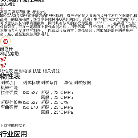
加入对比
高强度
高载荷耐磨
增强改性
550CA30是30%碳纤增强的PEEK原料，碳纤维的加入显著的提升了材料的耐磨性和
高温下的机械强度，热导率是纯树脂G系列的3倍，适用于生产轴套密封之类的产品，
可以更快的从轴承表面散热，同时具有较高的热变形温度（336℃），在高温下也能
保持强度，可在一定程度上替代金属材料，用于汽车、航空领域，目前广泛适用于汽
车燃油泵和变速箱的制件，可以帮助设备减重，降低噪音，增加耐磨部件的使用寿
命，减少甚至避免使用润滑剂。
耐磨性
样品索取
物性表
应用领域
认证
相关资源
物性表
测试项目
测试标准
测试条件
单位
测试数据
机械性能
拉伸强度
IS0 527
断裂，23°C
MPa
屈服，23°C
MPa
断裂伸长率
IS0 527
断裂，23°C
%
弯曲强度
IS0 178
断裂，23°C
MPa
屈服，23°C
MPa
下载性能数据表
行业应用