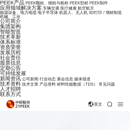
PEEK产品
PEEK颗粒、细粉与粗粉
PEEK型材
PEEK制件
应用领域解决方案
车辆交通
医疗健康
航空航天
能源设备、电力电缆
电子半导体
机器人、无人机
3D打印 / 增材制造
机械、工业
公司简介
集团架构
智能智造
技术革新
体系标准
资质荣誉
发展历程
社会责任
股票信息
定期公告
可持续发展
新闻资讯
公司新闻
行业动态
展会信息
媒体报道
技术资料
技术文章
产品资料
材料性能数据（TDS）
常见问题
人才招聘
联系方式
英文