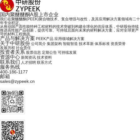
国内
聚醚醚酮
A股上市企业
我们在聚醚醚酮(PEEK)聚合物技术、复合增强与改性，及其应用解决方案领域有二十
年专业积淀。
从推动国产高性能特种工程材料的技术突破到构建全球化的供应体系，中研股份持续
推进高性能产品创新，提供可靠、可持续且面向未来的材料解决方案，应对全球更严
苛的材料工程挑战。
产品与解决方案
PEEK产品
应用领域解决方案
关于中研股份
公司简介
集团架构
智能智造
技术革新
体系标准
资质荣誉
发展历程
社会责任
投资者关系
股票信息
定期公告
可持续发展
资源中心
新闻资讯
技术资料
联系我们
人才招聘
联系方式
服务热线
400-186-1177
邮箱
sales@zypeek.cn