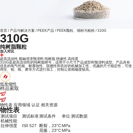
首页
/
产品与解决方案
/
PEEK产品
/
PEEK颗粒、细粉与粗粉
/
310G
310G
纯树脂颗粒
加入对比
超高流动性
熔融浸渍预浸料
纯树脂
绝缘性
高纯度
310G是超高流动性的纯树脂牌号，适用于小尺寸产品成型和预浸料成型。产品具有
优良的电气性能、耐腐蚀性、阻燃性和良好的机械加工性，优越的尺寸稳定性，可使
用车、刨、铣、磨等方式进行加工，控制公差精确度较高。
低发烟性
样品索取
物性表
应用领域
认证
相关资源
物性表
测试项目
测试标准
测试条件
单位
测试数据
机械性能
拉伸强度
IS0 527
断裂，23°C
MPa
屈服，23°C
MPa