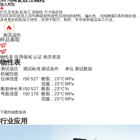
加入对比
打孔无毛刺
机加工
高刚性
尺寸稳定性
550CM30是加入30%陶瓷材料改性后得到的材料，偏白色，与纯树脂G系列相比较，
具有更好的机加工特性，应用于医疗、制药、半导体和食品加工行业。
耐高温性
样品索取
物性表
应用领域
认证
相关资源
物性表
测试项目
测试标准
测试条件
单位
测试数据
机械性能
拉伸强度
IS0 527
断裂，23°C
MPa
屈服，23°C
MPa
断裂伸长率
IS0 527
断裂，23°C
%
弯曲强度
IS0 178
断裂，23°C
MPa
屈服，23°C
MPa
下载性能数据表
行业应用