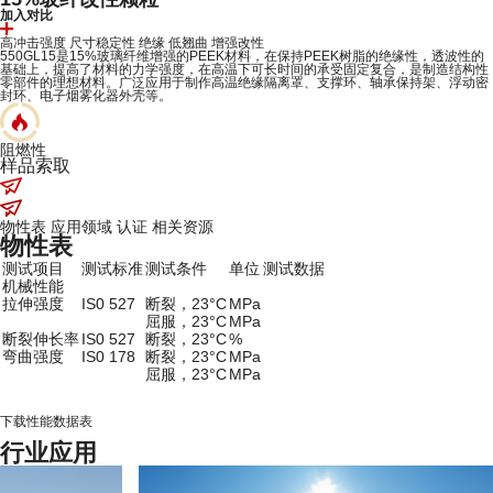
加入对比
高冲击强度
尺寸稳定性
绝缘
低翘曲
增强改性
550GL15是15%玻璃纤维增强的PEEK材料，在保持PEEK树脂的绝缘性，透波性的
基础上，提高了材料的力学强度，在高温下可长时间的承受固定复合，是制造结构性
零部件的理想材料。广泛应用于制作高温绝缘隔离罩、支撑环、轴承保持架、浮动密
封环、电子烟雾化器外壳等。
阻燃性
样品索取
物性表
应用领域
认证
相关资源
物性表
测试项目
测试标准
测试条件
单位
测试数据
机械性能
拉伸强度
IS0 527
断裂，23°C
MPa
屈服，23°C
MPa
断裂伸长率
IS0 527
断裂，23°C
%
弯曲强度
IS0 178
断裂，23°C
MPa
屈服，23°C
MPa
下载性能数据表
行业应用