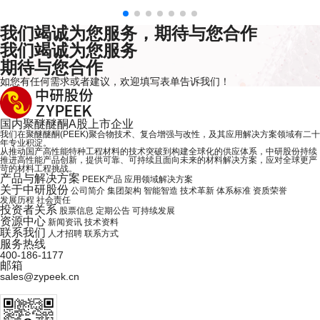
我们竭诚为您服务，期待与您合作
我们竭诚为您服务
期待与您合作
如您有任何需求或者建议，欢迎
填写表单
告诉我们！
国内
聚醚醚酮
A股上市企业
我们在聚醚醚酮(PEEK)聚合物技术、复合增强与改性，及其应用解决方案领域有二十
年专业积淀。
从推动国产高性能特种工程材料的技术突破到构建全球化的供应体系，中研股份持续
推进高性能产品创新，提供可靠、可持续且面向未来的材料解决方案，应对全球更严
苛的材料工程挑战。
产品与解决方案
PEEK产品
应用领域解决方案
关于中研股份
公司简介
集团架构
智能智造
技术革新
体系标准
资质荣誉
发展历程
社会责任
投资者关系
股票信息
定期公告
可持续发展
资源中心
新闻资讯
技术资料
联系我们
人才招聘
联系方式
服务热线
400-186-1177
邮箱
sales@zypeek.cn