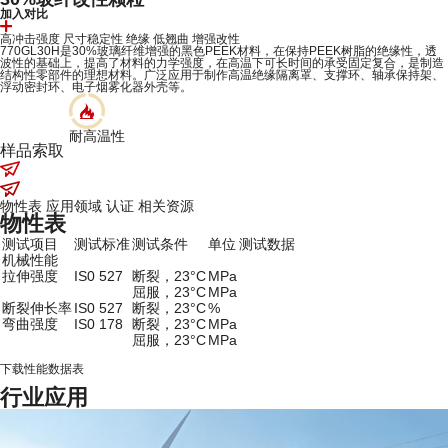
加入对比
高冲击强度
尺寸稳定性
绝缘
低翘曲
增强改性
770GL30H是30%玻璃纤维增强的黑色PEEK材料，在保持PEEK树脂的绝缘性，透
波性的基础上，提高了材料的力学强度，在高温下可长时间的承受固定复合，是制造
结构性零部件的理想材料。广泛应用于制作高温绝缘隔离罩、支撑环、轴承保持架、
浮动密封环、电子烟雾化器外壳等。
耐高温性
样品索取
物性表
应用领域
认证
相关资源
物性表
测试项目
测试标准
测试条件
单位
测试数据
机械性能
拉伸强度
IS0 527
断裂，23°C
MPa
屈服，23°C
MPa
断裂伸长率
IS0 527
断裂，23°C
%
弯曲强度
IS0 178
断裂，23°C
MPa
屈服，23°C
MPa
下载性能数据表
行业应用