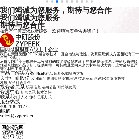
我们竭诚为您服务，期待与您合作
我们竭诚为您服务
期待与您合作
如您有任何需求或者建议，欢迎
填写表单
告诉我们！
国内
聚醚醚酮
A股上市企业
我们在聚醚醚酮(PEEK)聚合物技术、复合增强与改性，及其应用解决方案领域有二十
年专业积淀。
从推动国产高性能特种工程材料的技术突破到构建全球化的供应体系，中研股份持续
推进高性能产品创新，提供可靠、可持续且面向未来的材料解决方案，应对全球更严
苛的材料工程挑战。
产品与解决方案
PEEK产品
应用领域解决方案
关于中研股份
公司简介
集团架构
智能智造
技术革新
体系标准
资质荣誉
发展历程
社会责任
投资者关系
股票信息
定期公告
可持续发展
资源中心
新闻资讯
技术资料
联系我们
人才招聘
联系方式
服务热线
400-186-1177
邮箱
sales@zypeek.cn