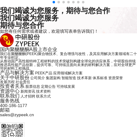
我们竭诚为您服务，期待与您合作
我们竭诚为您服务
期待与您合作
如您有任何需求或者建议，欢迎
填写表单
告诉我们！
国内
聚醚醚酮
A股上市企业
我们在聚醚醚酮(PEEK)聚合物技术、复合增强与改性，及其应用解决方案领域有二十
年专业积淀。
从推动国产高性能特种工程材料的技术突破到构建全球化的供应体系，中研股份持续
推进高性能产品创新，提供可靠、可持续且面向未来的材料解决方案，应对全球更严
苛的材料工程挑战。
产品与解决方案
PEEK产品
应用领域解决方案
关于中研股份
公司简介
集团架构
智能智造
技术革新
体系标准
资质荣誉
发展历程
社会责任
投资者关系
股票信息
定期公告
可持续发展
资源中心
新闻资讯
技术资料
联系我们
人才招聘
联系方式
服务热线
400-186-1177
邮箱
sales@zypeek.cn