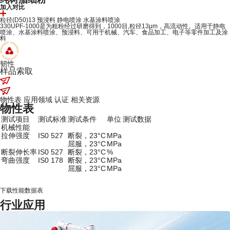
加入对比
粒径(D50)13
预浸料
静电喷涂
水基涂料喷涂
330UPF-1000是为粗粉经过研磨得到，1000目,粒径13μm，高流动性。适用于静电
喷涂、水基涂料喷涂、预浸料、可用于机械、汽车、食品加工、电子等零件加工及涂
料
韧性
样品索取
物性表
应用领域
认证
相关资源
物性表
测试项目
测试标准
测试条件
单位
测试数据
机械性能
拉伸强度
IS0 527
断裂，23°C
MPa
屈服，23°C
MPa
断裂伸长率
IS0 527
断裂，23°C
%
弯曲强度
IS0 178
断裂，23°C
MPa
屈服，23°C
MPa
下载性能数据表
行业应用