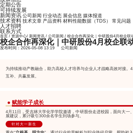
定期公告
可持续发展
新闻资讯
公司新闻
行业动态
展会信息
媒体报道
技术资料
技术文章
产品资料
材料性能数据（TDS）
常见问题
人才招聘
联系方式
首页
/
资源中心
/
新闻资讯
/
公司新闻
/
校企合作再深化｜中研股份4月校企联
校企合作再深化｜中研股份4月校企联
发布时间：2026-05-08 13:19 公司新闻
为持续推动产教融合，助力高校人才培养与企业人才战略高效对接。4
互补、共赢发展。
●
赋能学子成长
4月11日，受吉林大学化学学院邀请，中研股份走进校园，面向大
展建议，累计吸引300余名学生到场参与。
针对大一新生
重在“
立根基、明方向
”。通过行业前景解析与职业路径启蒙，帮助初